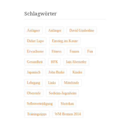
Schlagwörter
Anfägner
Anfänger
David Gimberline
Didier Lupo
Einstieg ins Karate
Erwachsene
Fitness
Frauen
Fun
Gesundheit
HFK
Iain Abernethy
Japanisch
John Burke
Kinder
Lehrgang
Links
Mittelstufe
Oberstufe
Seeheim-Jugenheim
Selbstverteidigung
Shotokan
Trainingstipps
WM Bremen 2014