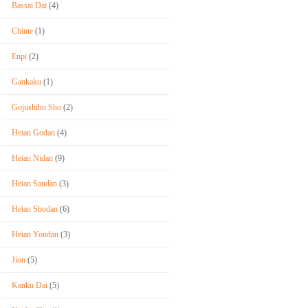
Bassai Dai
(4)
Chinte
(1)
Enpi
(2)
Gankaku
(1)
Gojushiho Sho
(2)
Heian Godan
(4)
Heian Nidan
(9)
Heian Sandan
(3)
Heian Shodan
(6)
Heian Yondan
(3)
Jion
(5)
Kanku Dai
(5)