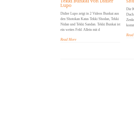
Tekki Bunkai von Didier
Shu
Lupo
Die 
Didier Lupo zeigt in 2 Videos Bunkai aus
Dachi
den Shotokan Katas Tekki Shodan, Tekki
Zenk
Nidan und Tekki Sandan. Tekki Bunkai ist
komm
ein weites Feld. Allein mit d
Read
Read More