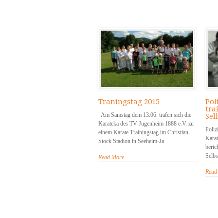
Traningstag 2015
Pol
tra
Am Samstag dem 13.06. trafen sich die
Sel
Karateka des TV Jugenheim 1888 e.V. zu
Poliz
einem Karate Trainingstag im Christian-
Karat
Stock Stadion in Seeheim-Ju
beric
Selbs
Read More
Read