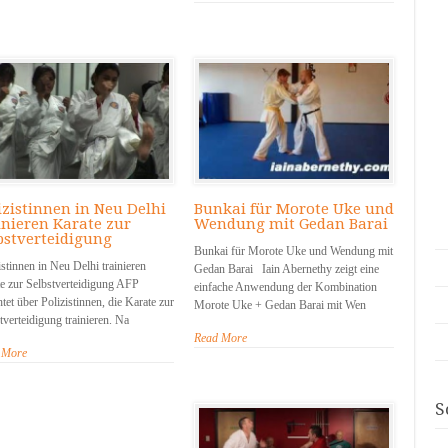
izistinnen in Neu Delhi
Bunkai für Morote Uke und
inieren Karate zur
Wendung mit Gedan Barai
bstverteidigung
Bunkai für Morote Uke und Wendung mit
istinnen in Neu Delhi trainieren
Gedan Barai Iain Abernethy zeigt eine
e zur Selbstverteidigung AFP
einfache Anwendung der Kombination
htet über Polizistinnen, die Karate zur
Morote Uke + Gedan Barai mit Wen
tverteidigung trainieren. Na
Read More
 More
S