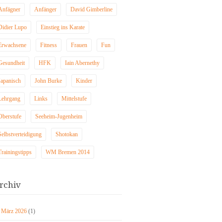
Anfägner
Anfänger
David Gimberline
Didier Lupo
Einstieg ins Karate
Erwachsene
Fitness
Frauen
Fun
Gesundheit
HFK
Iain Abernethy
Japanisch
John Burke
Kinder
Lehrgang
Links
Mittelstufe
Oberstufe
Seeheim-Jugenheim
Selbstverteidigung
Shotokan
Trainingstipps
WM Bremen 2014
rchiv
März 2026
(1)