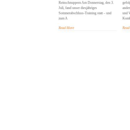
Reinschnuppern Am Donnerstag, den 3.
gefol
Juli, fand unser diesjähriges
ander
Sommerabschluss-Training statt – und
und W
zum A
Komb
Read More
Read