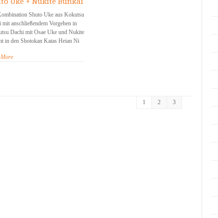
to Uke + Nukite Bunkai
Kombination Shuto Uke aus Kokutsu
 mit anschließendem Vorgehen in
utsu Dachi mit Osae Uke und Nukite
t in den Shotokan Katas Heian Ni
 More
1
2
3