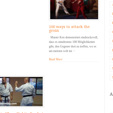
100 ways to attack the
groin
Master Ken demonstriert eindrucksvoll,
dass es mindestens 100 Möglichkeiten
gibt, den Gegener dort zu treffen, wo es
am meisten weh tut. ̶
Read More
A