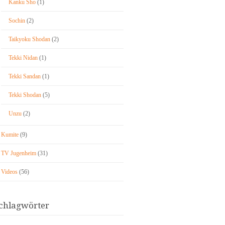
Kanku Sho
(1)
Sochin
(2)
Taikyoku Shodan
(2)
Tekki Nidan
(1)
Tekki Sandan
(1)
Tekki Shodan
(5)
Unzu
(2)
Kumite
(9)
TV Jugenheim
(31)
Videos
(56)
chlagwörter