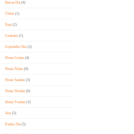
Bassai Dai
(4)
Chinte
(1)
Enpi
(2)
Gankaku
(1)
Gojushiho Sho
(2)
Heian Godan
(4)
Heian Nidan
(9)
Heian Sandan
(3)
Heian Shodan
(6)
Heian Yondan
(3)
Jion
(5)
Kanku Dai
(5)