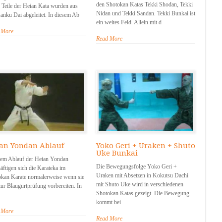
den Shotokan Katas Tekki Shodan, Tekki
 Teile der Heian Kata wurden aus
Nidan und Tekki Sandan. Tekki Bunkai ist
anku Dai abgeleitet. In diesem Ab
ein weites Feld. Allein mit d
 More
Read More
an Yondan Ablauf
Yoko Geri + Uraken + Shuto
Uke Bunkai
dem Ablauf der Heian Yondan
Die Bewegungsfolge Yoko Geri +
äftigen sich die Karateka im
Uraken mit Absetzen in Kokutsu Dachi
kan Karate normalerweise wenn sie
mit Shuto Uke wird in verschiedenen
zur Blaugurtprüfung vorbereiten. In
Shotokan Katas gezeigt. Die Bewegung
kommt bei
 More
Read More