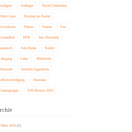
Anfägner
Anfänger
David Gimberline
Didier Lupo
Einstieg ins Karate
Erwachsene
Fitness
Frauen
Fun
Gesundheit
HFK
Iain Abernethy
Japanisch
John Burke
Kinder
Lehrgang
Links
Mittelstufe
Oberstufe
Seeheim-Jugenheim
Selbstverteidigung
Shotokan
Trainingstipps
WM Bremen 2014
rchiv
März 2026
(1)