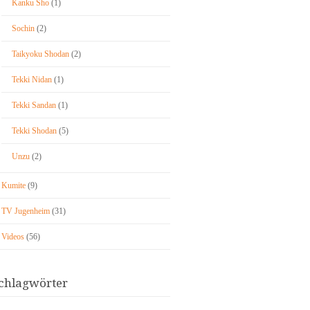
Kanku Sho
(1)
Sochin
(2)
Taikyoku Shodan
(2)
Tekki Nidan
(1)
Tekki Sandan
(1)
Tekki Shodan
(5)
Unzu
(2)
Kumite
(9)
TV Jugenheim
(31)
Videos
(56)
chlagwörter