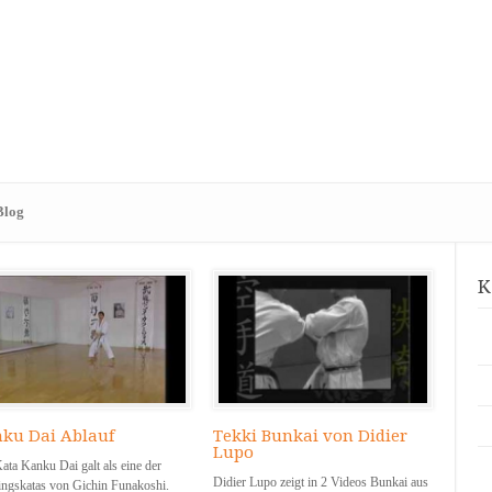
Blog
K
ku Dai Ablauf
Tekki Bunkai von Didier
Lupo
ata Kanku Dai galt als eine der
Didier Lupo zeigt in 2 Videos Bunkai aus
ingskatas von Gichin Funakoshi.