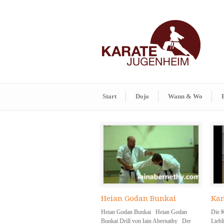
Start
Dojo
Wann & Wo
Heian Godan Bunkai
Kan
Heian Godan Bunkai Heian Godan
Die K
Bunkai Drill von Iain Abernathy Der
Liebl