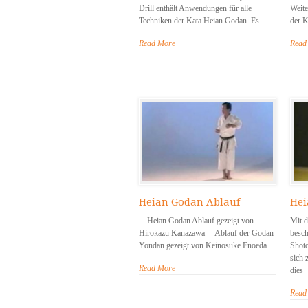
Drill enthält Anwendungen für alle
Weite
Techniken der Kata Heian Godan. Es
der K
Read More
Read
Heian Godan Ablauf
Hei
Heian Godan Ablauf gezeigt von
Mit 
Hirokazu Kanazawa Ablauf der Godan
besch
Yondan gezeigt von Keinosuke Enoeda
Shoto
sich 
Read More
dies
Read