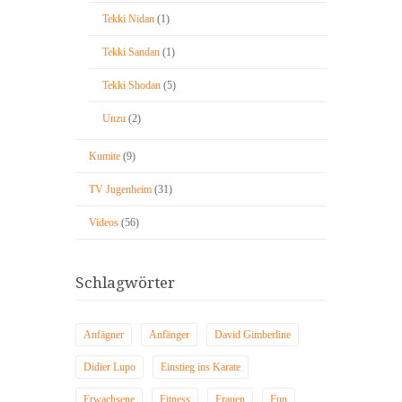
Tekki Nidan
(1)
Tekki Sandan
(1)
Tekki Shodan
(5)
Unzu
(2)
Kumite
(9)
TV Jugenheim
(31)
Videos
(56)
Schlagwörter
Anfägner
Anfänger
David Gimberline
Didier Lupo
Einstieg ins Karate
Erwachsene
Fitness
Frauen
Fun